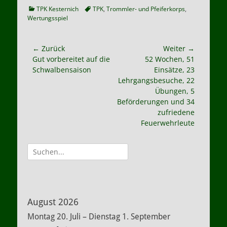
Kategorien
Schlagworte
TPK Kesternich
TPK
,
Trommler- und Pfeiferkorps
,
Wertungsspiel
Beitragsnavigation
← Zurück
Weiter →
Vorheriger
Nächster
Gut vorbereitet auf die
52 Wochen, 51
Beitrag:
Beitrag:
Schwalbensaison
Einsätze, 23
Lehrgangsbesuche, 22
Übungen, 5
Beförderungen und 34
zufriedene
Feuerwehrleute
Suche
nach:
August 2026
Montag
20.
Juli
–
Dienstag
1.
September