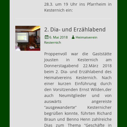
28.3. um 19 Uhr ins Pfarrheim in
Kesternich ein:
2. Dia- und Erzählabend
Veröffentlicht
Autor
6. Mai 2018
Heimatverein
am
Kesternich
Proppenvoll war die Gaststätte
Jousten in Kesternich am
Donnerstagabend 22.März 2018
beim 2. Dia- und Erzählabend des
Heimatvereins Kesternich. Nach
einer kurzen Einführung durch
den Vorsitzenden Ernst Wilden,der
auch Neumitglieder und von
auswärts angereiste
“ausgewanderte” Kesternicher
begrüßen konnte, führten Richard
Braun und Benno Henn zahlreiche
Dias zum Thema “Geschäfte in