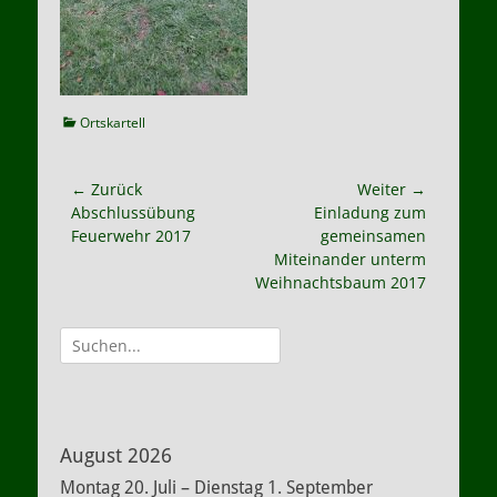
Kategorien
Ortskartell
Beitragsnavigation
← Zurück
Weiter →
Vorheriger
Nächster
Abschlussübung
Einladung zum
Beitrag:
Beitrag:
Feuerwehr 2017
gemeinsamen
Miteinander unterm
Weihnachtsbaum 2017
Suche
nach:
August 2026
Montag
20.
Juli
–
Dienstag
1.
September