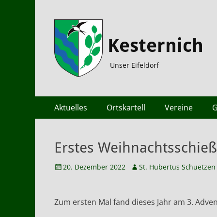
Kesternich
Unser Eifeldorf
Primäres
Zum
Aktuelles
Ortskartell
Vereine
G
Inhalt
Menü
springen
Erstes Weihnachtsschieß
Veröffentlicht
Autor
20. Dezember 2022
St. Hubertus Schuetzen
am
Zum ersten Mal fand dieses Jahr am 3. Adve