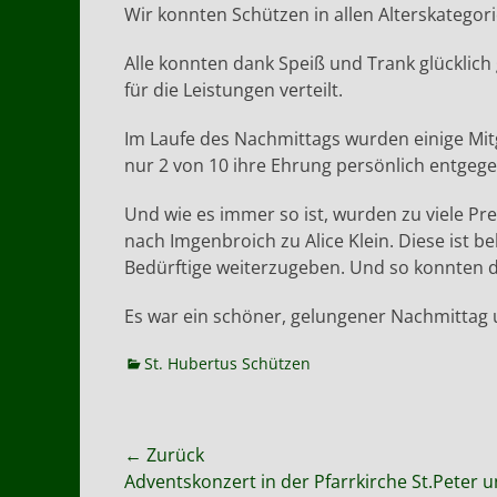
Wir konnten Schützen in allen Alterskategor
Alle konnten dank Speiß und Trank glückli
für die Leistungen verteilt.
Im Laufe des Nachmittags wurden einige Mitgl
nur 2 von 10 ihre Ehrung persönlich entge
Und wie es immer so ist, wurden zu viele Pr
nach Imgenbroich zu Alice Klein. Diese ist 
Bedürftige weiterzugeben. Und so konnten 
Es war ein schöner, gelungener Nachmittag 
Kategorien
St. Hubertus Schützen
Beitragsnavigation
← Zurück
Vorheriger
Adventskonzert in der Pfarrkirche St.Peter 