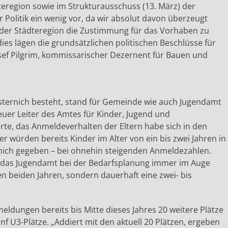
teregion sowie im Strukturausschuss (13. März) der
Politik ein wenig vor, da wir absolut davon überzeugt
h der Städteregion die Zustimmung für das Vorhaben zu
s lägen die grundsätzlichen politischen Beschlüsse für
ef Pilgrim, kommissarischer Dezernent für Bauen und
Kesternich besteht, stand für Gemeinde wie auch Jugendamt
euer Leiter des Amtes für Kinder, Jugend und
ärte, das Anmeldeverhalten der Eltern habe sich in den
er würden bereits Kinder im Alter von ein bis zwei Jahren in
ernich gegeben – bei ohnehin steigenden Anmeldezahlen.
e das Jugendamt bei der Bedarfsplanung immer im Auge
en beiden Jahren, sondern dauerhaft eine zwei- bis
eldungen bereits bis Mitte dieses Jahres 20 weitere Plätze
nf U3-Plätze. „Addiert mit den aktuell 20 Plätzen, ergeben