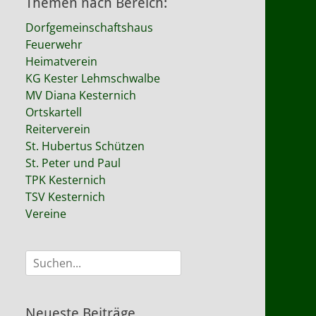
Themen nach Bereich:
Dorfgemeinschaftshaus
Feuerwehr
Heimatverein
KG Kester Lehmschwalbe
MV Diana Kesternich
Ortskartell
Reiterverein
St. Hubertus Schützen
St. Peter und Paul
TPK Kesternich
TSV Kesternich
Vereine
Suche
nach:
Neueste Beiträge