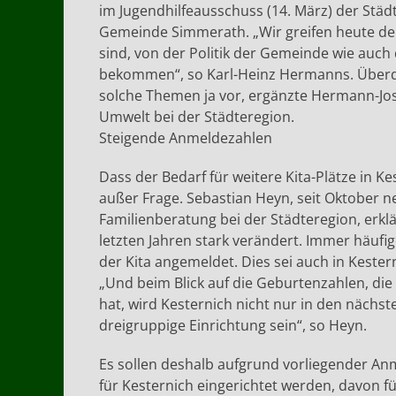
im Jugendhilfeausschuss (14. März) der Städ
Gemeinde Simmerath. „Wir greifen heute der 
sind, von der Politik der Gemeinde wie auc
bekommen“, so Karl-Heinz Hermanns. Überdie
solche Themen ja vor, ergänzte Hermann-Jos
Umwelt bei der Städteregion.
Steigende Anmeldezahlen
Dass der Bedarf für weitere Kita-Plätze in 
außer Frage. Sebastian Heyn, seit Oktober n
Familienberatung bei der Städteregion, erkl
letzten Jahren stark verändert. Immer häufig
der Kita angemeldet. Dies sei auch in Kest
„Und beim Blick auf die Geburtenzahlen, di
hat, wird Kesternich nicht nur in den nächst
dreigruppige Einrichtung sein“, so Heyn.
Es sollen deshalb aufgrund vorliegender Anm
für Kesternich eingerichtet werden, davon fü