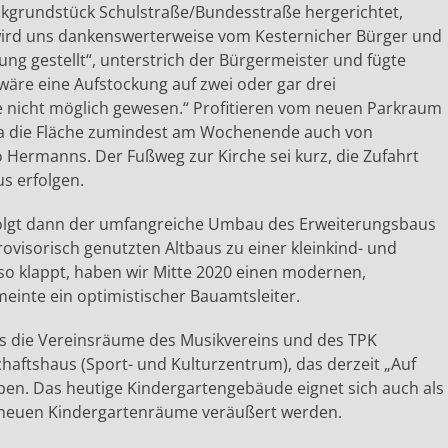
kgrundstück Schulstraße/Bundesstraße hergerichtet,
 wird uns dankenswerterweise vom Kesternicher Bürger und
g gestellt“, unterstrich der Bürgermeister und fügte
äre eine Aufstockung auf zwei oder gar drei
e nicht möglich gewesen.“ Profitieren vom neuen Parkraum
da die Fläche zumindest am Wochenende auch von
Hermanns. Der Fußweg zur Kirche sei kurz, die Zufahrt
s erfolgen.
rfolgt dann der umfangreiche Umbau des Erweiterungsbaus
ovisorisch genutzten Altbaus zu einer kleinkind- und
so klappt, haben wir Mitte 2020 einen modernen,
meinte ein optimistischer Bauamtsleiter.
s die Vereinsräume des Musikvereins und des TPK
aftshaus (Sport- und Kulturzentrum), das derzeit „Auf
eben. Das heutige Kindergartengebäude eignet sich auch als
 neuen Kindergartenräume veräußert werden.