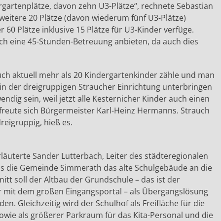
rgartenplätze, davon zehn U3-Plätze“, rechnete Sebastian
weitere 20 Plätze (davon wiederum fünf U3-Plätze)
 60 Plätze inklusive 15 Plätze für U3-Kinder verfüge.
ch eine 45-Stunden-Betreuung anbieten, da auch dies
uch aktuell mehr als 20 Kindergartenkinder zähle und man
r in der dreigruppigen Straucher Einrichtung unterbringen
ndig sein, weil jetzt alle Kesternicher Kinder auch einen
freute sich Bürgermeister Karl-Heinz Hermanns. Strauch
reigruppig, hieß es.
rläuterte Sander Lutterbach, Leiter des städteregionalen
ss die Gemeinde Simmerath das alte Schulgebäude an die
tt soll der Altbau der Grundschule – das ist der
er mit dem großen Eingangsportal – als Übergangslösung
n. Gleichzeitig wird der Schulhof als Freifläche für die
 sowie als größerer Parkraum für das Kita-Personal und die