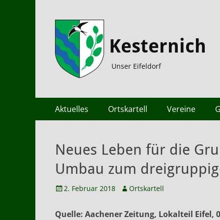
Kesternich
Unser Eifeldorf
Primäres
Zum
Aktuelles
Ortskartell
Vereine
G
Inhalt
Menü
springen
Neues Leben für die Gru
Umbau zum dreigruppig
Veröffentlicht
Autor
2. Februar 2018
Ortskartell
am
Quelle: Aachener Zeitung, Lokalteil Eifel, 