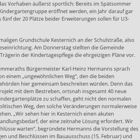
as Vorhaben äußerst sportlich: Bereits im Spätsommer
e Kindergartengruppe eröffnet werden, ein Jahr darauf gar
ls fünf der 20 Plätze beider Erweiterungen sollen für U3-
hemaligen Grundschule Kesternich an der Schulstraße, also
eseinrichtung. Am Donnerstag stellten die Gemeinde
rägerin der Kindertagespflege die ehrgeizigen Pläne vor.
immeraths Bürgermeister Karl-Heinz Hermanns sprach
on einem „ungewöhnlichen Weg“, den die beiden
ehörden hier gemeinsam beschreiten würden. Denn das
rojekt mit dem Bestreben, ortsnah insgesamt 40 neue
indergartenplätze zu schaffen, geht nicht den normalen
olitischen Weg, den solche Veränderungen normalerweise
ehen. „Wir sehen hier in Kesternich einen akuten
andlungsbedarf, der eine zeitnahe Lösung erfordert. Wir
schlüsse warten“, begründete Hermanns die Vorstellung des
gen und Beschlüssen im Bauausschuss (15. Februar) und