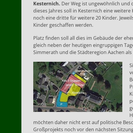
Kesternich.
Der Weg ist ungewöhnlich und d
dieses Jahres soll in Kesternich eine weiter
noch eine dritte für weitere 20 Kinder. Jewei
Kinder geschaffen werden.
Platz finden soll all dies im Gebäude der e
gleich neben der heutigen eingruppigen Tag
Simmerath und die Städteregion Aachen als T
S
v
B
P
K
p
g
H
möchten daher nicht erst auf politische Be
Großprojekts noch vor den nächsten Sitzun