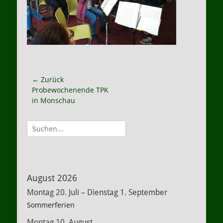
Beitragsnavigation
← Zurück
Vorheriger
Probewochenende TPK
Beitrag:
in Monschau
Suche
nach:
August 2026
Montag
20.
Juli
–
Dienstag
1.
September
Sommerferien
Montag
10.
August