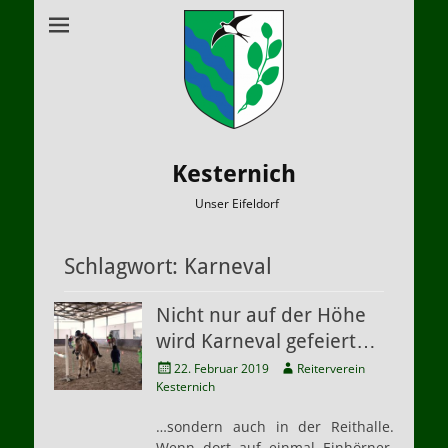
Kesternich
Unser Eifeldorf
Schlagwort:
Karneval
Nicht nur auf der Höhe
wird Karneval gefeiert…
Veröffentlicht
Autor
22. Februar 2019
Reiterverein
am
Kesternich
…sondern auch in der Reithalle.
Wenn dort auf einmal Einhörner,