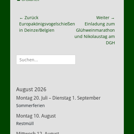
Beitragsnavigation
← Zurück
Weiter →
Vorheriger
Nächster
Europakönigsvogelschießen
Einladung zum
Beitrag:
Beitrag:
in Deinze/Belgien
Glühweinmarathon
und Nikolaustag am
DGH
Suche
nach:
August 2026
Montag
20.
Juli
–
Dienstag
1.
September
Sommerferien
Montag
10.
August
Restmüll
Mittwoch
12.
August